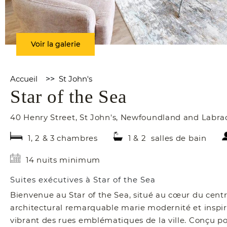
Voir la galerie
Accueil
>>
St John's
Star of the Sea
40 Henry Street
,
St John's
,
Newfoundland and Labra
1, 2 & 3 chambres
1 & 2 salles de bain
14 nuits minimum
Suites exécutives à Star of the Sea
Bienvenue au Star of the Sea, situé au cœur du centr
architectural remarquable marie modernité et inspir
vibrant des rues emblématiques de la ville. Conçu pou