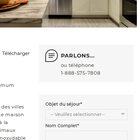
Télécharger
PARLONS...
ou téléphone
1‑888‑575‑7808
inimum
Objet du séjour*
des villes
tte maison
à la
Nom Complet*
nimaux
inoxydable