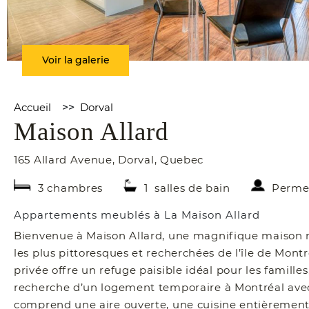
Voir la galerie
Accueil
>>
Dorval
Maison Allard
165 Allard Avenue
,
Dorval
,
Quebec
3 chambres
1 salles de bain
Permet
Appartements meublés à La Maison Allard
Bienvenue à Maison Allard, une magnifique maison m
les plus pittoresques et recherchées de l’île de Mont
privée offre un refuge paisible idéal pour les famill
recherche d’un logement temporaire à Montréal avec
comprend une aire ouverte, une cuisine entièrement 