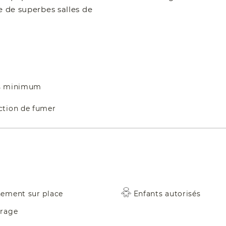
e de superbes salles de
ts minimum
iction de fumer
nement sur place
Enfants autorisés
orage