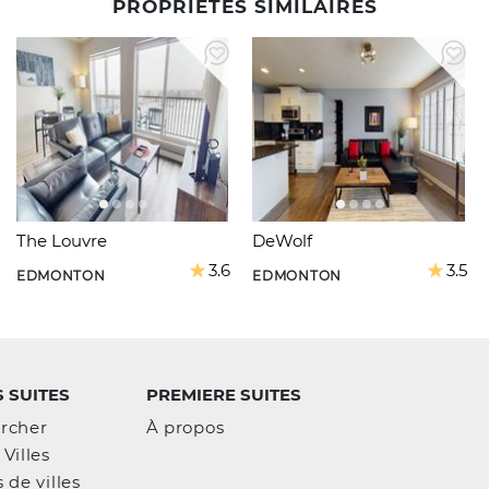
PROPRIÉTÉS SIMILAIRES
The Louvre
DeWolf
3.6
3.5
EDMONTON
EDMONTON
 SUITES
PREMIERE SUITES
rcher
À propos
Villes
 de villes