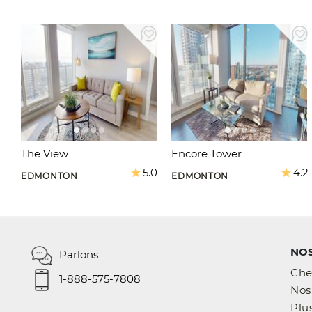
The View
Encore Tower
5.0
4.2
EDMONTON
EDMONTON
NOS
Parlons
Che
1-888-575-7808
Nos 
Plus