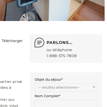
Télécharger
PARLONS...
ou téléphone
1‑888‑575‑7808
Objet du séjour*
artier prisé
lées à
e
Nom Complet*
lier qui
lace, vous